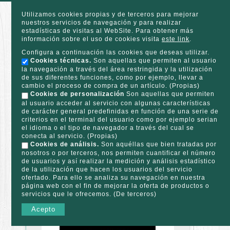
Utilizamos cookies propias y de terceros para mejorar
nuestros servicios de navegación y para realizar
estadísticas de visitas al WebSite. Para obtener más
información sobre el uso de cookies visita
este link
.
Configura a continuación las cookies que deseas utilizar.
Cookies técnicas.
Son aquellas que permiten al usuario
la navegación a través del área restringida y la utilización
de sus diferentes funciones, como por ejemplo, llevar a
cambio el proceso de compra de un artículo. (Propias)
Cookies de personalización
Son aquellas que permiten
Nosotros
Contacto
al usuario acceder al servicio con algunas características
de carácter general predefinidas en función de una serie de
985 39 89 39
criterios en el terminal del usuario como por ejemplo serian
el idioma o el tipo de navegador a través del cual se
conecta al servicio. (Propias)
Cookies de análisis.
Son aquéllas que bien tratadas por
TPL_PROT
nosotros o por terceros, nos permiten cuantificar el número
de usuarios y así realizar la medición y análisis estadístico
Mascotas
de la utilización que hacen los usuarios del servicio
Semillas
ofertado. Para ello se analiza su navegación en nuestra
página web con el fin de mejorar la oferta de productos o
Huerta y Jardín
servicios que le ofrecemos. (De terceros)
Herramientas y accesorios
Acepto